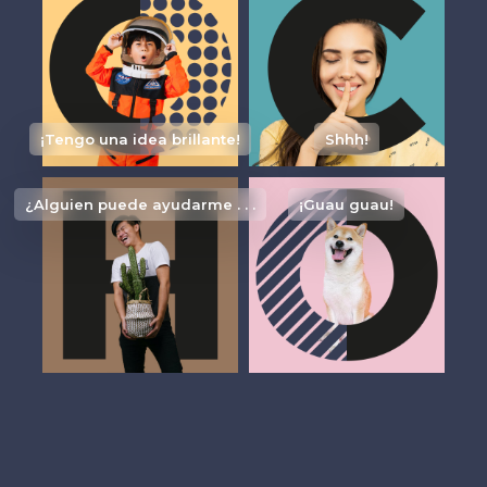
¡Tengo una idea brillante!
Shhh!
¿Alguien puede ayudarme . . .
¡Guau guau!