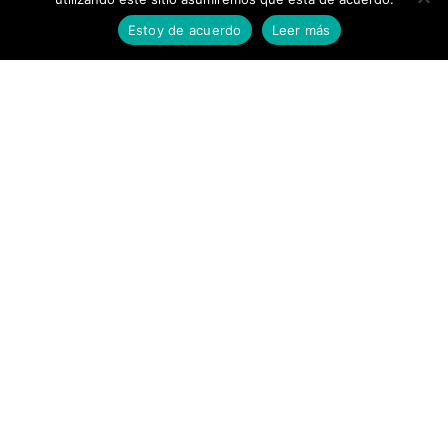
Estoy de acuerdo
Leer más
¿listo para
comenzar?
Te ayudamos a escalar tu negocio al
siguiente nivel. Servicios de alto impacto a
disposición de tu marca, idea o negocio.
Si no vendes más, es porque no quieres.